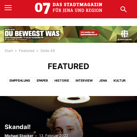
Start
Featured
Seite 49
FEATURED
EMPFEHLUNG
EPAPER
HISTORIE
INTERVIEW
JENA
KULTUR
MAGAZIN ALS PDF
MEIN LIEBSTES DING
REGION
THEATER
Skandal!
Michael Stocker
-
13. Februar 2022