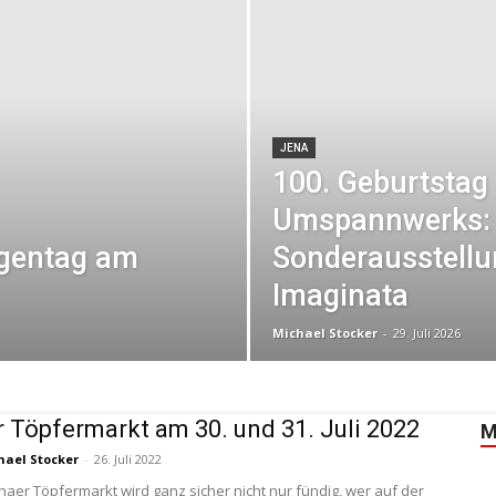
JENA
100. Geburtstag
Umspannwerks: 
igentag am
Sonderausstellu
Imaginata
Michael Stocker
-
29. Juli 2026
 Töpfermarkt am 30. und 31. Juli 2022
M
hael Stocker
-
26. Juli 2022
enaer Töpfermarkt wird ganz sicher nicht nur fündig, wer auf der