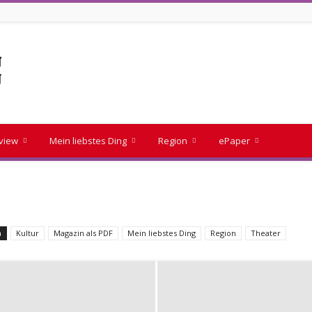
rview
Mein liebstes Ding
Region
ePaper
a
Kultur
Magazin als PDF
Mein liebstes Ding
Region
Theater