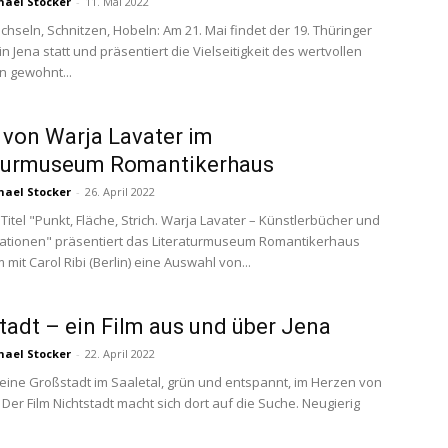
hael Stocker
-
11. Mai 2022
chseln, Schnitzen, Hobeln: Am 21. Mai findet der 19. Thüringer
n Jena statt und präsentiert die Vielseitigkeit des wertvollen
n gewohnt...
von Warja Lavater im
aturmuseum Romantikerhaus
hael Stocker
-
26. April 2022
Titel "Punkt, Fläche, Strich. Warja Lavater – Künstlerbücher und
ationen" präsentiert das Literaturmuseum Romantikerhaus
it Carol Ribi (Berlin) eine Auswahl von...
tadt – ein Film aus und über Jena
hael Stocker
-
22. April 2022
kleine Großstadt im Saaletal, grün und entspannt, im Herzen von
Der Film Nichtstadt macht sich dort auf die Suche. Neugierig