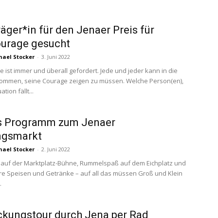
räger*in für den Jenaer Preis für
ourage gesucht
hael Stocker
-
3. Juni 2022
e ist immer und überall gefordert. Jede und jeder kann in die
kommen, seine Courage zeigen zu müssen. Welche Person(en),
tion fällt...
s Programm zum Jenaer
ngsmarkt
hael Stocker
-
2. Juni 2022
 auf der Marktplatz-Bühne, Rummelspaß auf dem Eichplatz und
ere Speisen und Getränke – auf all das müssen Groß und Klein
.
kungstour durch Jena per Rad