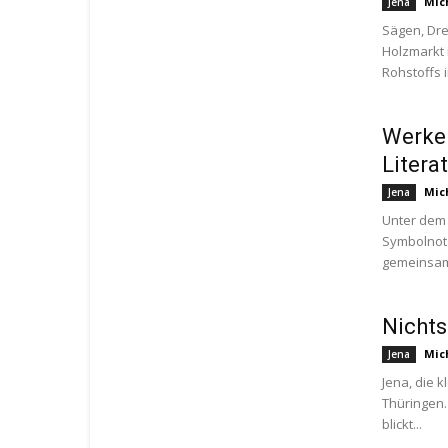
Mic
Jena
Sägen, Dre
Holzmarkt i
Rohstoffs i
Werke 
Liter
Mic
Jena
Unter dem 
Symbolnot
gemeinsam m
Nichts
Mic
Jena
Jena, die 
Thüringen. 
blickt...