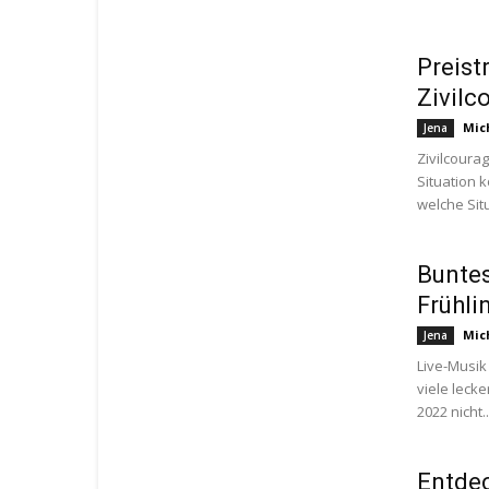
Preist
Zivilc
Mic
Jena
Zivilcourag
Situation 
welche Situa
Bunte
Frühli
Mic
Jena
Live-Musik
viele leck
2022 nicht..
Entdec