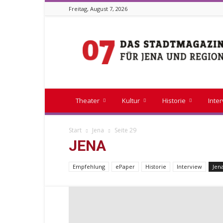
Freitag, August 7, 2026
Stadtmagazin
07
Theater
Kultur
Historie
Inte
Start
Jena
Seite 29
JENA
Empfehlung
ePaper
Historie
Interview
Jen