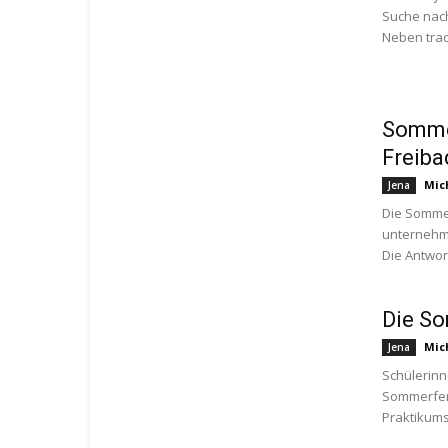
Suche nach
Neben tradi
Sommer
Freiba
Mic
Jena
Die Sommer
unternehm
Die Antwort
Die So
Mic
Jena
Schülerinn
Sommerferi
Praktikums