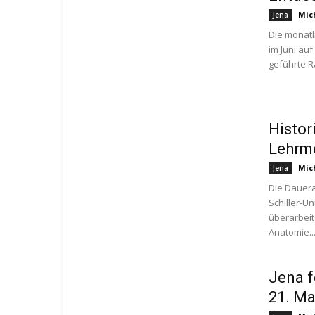
Mic
Jena
Die monatl
im Juni au
geführte Ra
Histor
Lehrm
Mic
Jena
Die Dauera
Schiller-Un
überarbeit
Anatomie..
Jena f
21. Ma