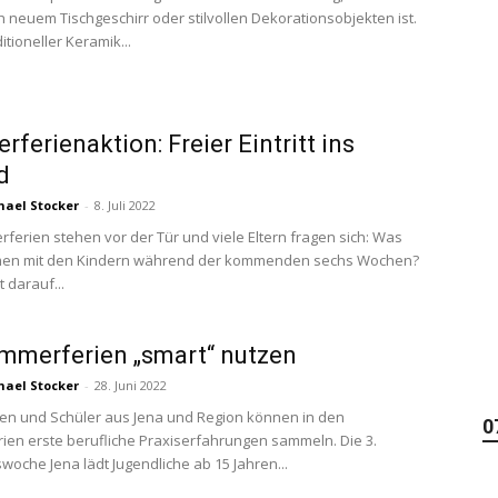
 neuem Tischgeschirr oder stilvollen Dekorationsobjekten ist.
tioneller Keramik...
ferienaktion: Freier Eintritt ins
d
hael Stocker
-
8. Juli 2022
ferien stehen vor der Tür und viele Eltern fragen sich: Was
en mit den Kindern während der kommenden sechs Wochen?
 darauf...
mmerferien „smart“ nutzen
hael Stocker
-
28. Juni 2022
en und Schüler aus Jena und Region können in den
0
en erste berufliche Praxiserfahrungen sammeln. Die 3.
woche Jena lädt Jugendliche ab 15 Jahren...