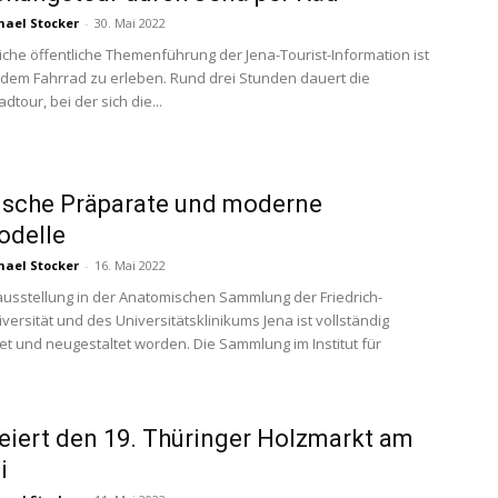
hael Stocker
-
30. Mai 2022
iche öffentliche Themenführung der Jena-Tourist-Information ist
f dem Fahrrad zu erleben. Rund drei Stunden dauert die
dtour, bei der sich die...
ische Präparate und moderne
odelle
hael Stocker
-
16. Mai 2022
usstellung in der Anatomischen Sammlung der Friedrich-
iversität und des Universitätsklinikums Jena ist vollständig
et und neugestaltet worden. Die Sammlung im Institut für
.
eiert den 19. Thüringer Holzmarkt am
i