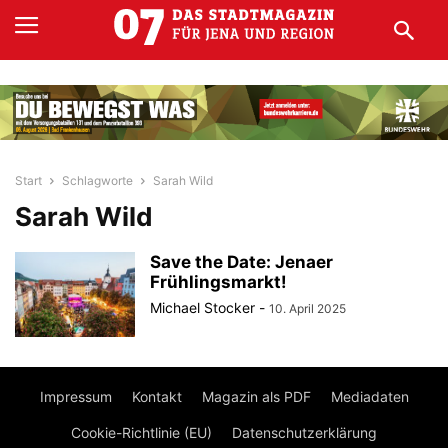
Start
Schlagworte
Sarah Wild
Sarah Wild
Save the Date: Jenaer
Frühlingsmarkt!
Michael Stocker
-
10. April 2025
Impressum
Kontakt
Magazin als PDF
Mediadaten
Cookie-Richtlinie (EU)
Datenschutzerklärung