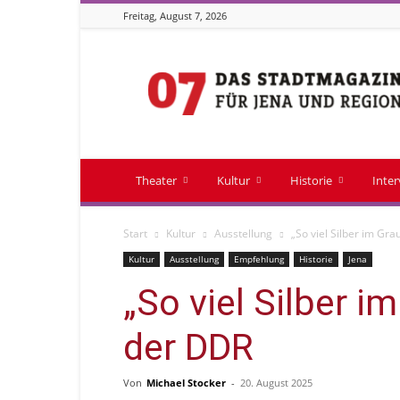
Freitag, August 7, 2026
Stadtmagazin
07
Theater
Kultur
Historie
Inte
Start
Kultur
Ausstellung
„So viel Silber im Gra
Kultur
Ausstellung
Empfehlung
Historie
Jena
„So viel Silber i
der DDR
Von
Michael Stocker
-
20. August 2025