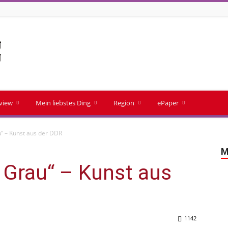
rview
Mein liebstes Ding
Region
ePaper
u“ – Kunst aus der DDR
M
m Grau“ – Kunst aus
1142