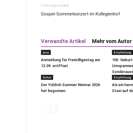
Vorheriger Artikel
Gospel-Sommerkonzert im Kollegienhof
Verwandte Artikel
Mehr vom Autor
Jena
Empfehlung
Anmeldung für Freiwilligentag am
100. Gebur
12.09. eröffnet
Umspannwer
Sonderausst
Kultur
Empfehlung
Der Yiddish Summer Weimar 2026
Als ein har
hat begonnen
Stasi auf de