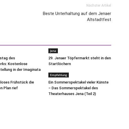
Nächster Artikel
Beste Unterhaltung auf dem Jenaer
Altstadtfest
Jena
tstag des
29. Jenaer Töpfermarkt steht in den
ks: Kostenlose
Startlöchern
ellung in der Imaginata
Empfehlung
mloses Frühstück die
Ein Sommerspektakel vieler Künste
n Plan rief
– Das Sommerspektakel des
Theaterhauses Jena (Teil 2)