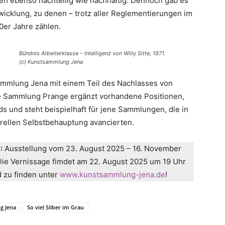
n ebenso nachteilig wie nachhaltig. Dennoch gab es
icklung, zu denen – trotz aller Reglementierungen im
0er Jahre zählen.
Bündnis Arbeiterklasse – Intelligenz von Willy Sitte, 1971.
(c) Kunstsammlung Jena
ammlung Jena mit einem Teil des Nachlasses von
ie Sammlung Prange ergänzt vorhandene Positionen,
s und steht beispielhaft für jene Sammlungen, die in
urellen Selbstbehauptung avancierten.
:
Ausstellung vom 23. August 2025 – 16. November
Die Vernissage fimdet am 22. August 2025 um 19 Uhr
d zu finden unter
www.kunstsammlung-jena.de
!
g Jena
So viel Silber im Grau