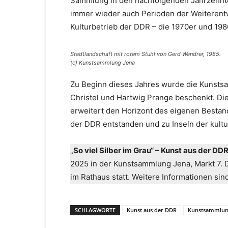
Sammlung in den nachfolgenden Jahrzehnte
immer wieder auch Perioden der Weiterentw
Kulturbetrieb der DDR – die 1970er und 198
Stadtlandschaft mit rotem Stuhl von Gerd Wandrer, 1985.
(c) Kunstsammlung Jena
Zu Beginn dieses Jahres wurde die Kunsts
Christel und Hartwig Prange beschenkt. D
erweitert den Horizont des eigenen Bestand
der DDR entstanden und zu Inseln der kult
„
So viel Silber im Grau“ – Kunst aus der DDR
2025 in der Kunstsammlung Jena, Markt 7. 
im Rathaus statt. Weitere Informationen sin
SCHLAGWORTE
Kunst aus der DDR
Kunstsammlun