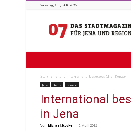
Samstag, August 8, 2026
Stadtmagazin
07
Start
Jena
International besetztes Chor-Konzert i
Jena
Kultur
Konzert
International be
in Jena
Von
Michael Stocker
-
7. April 2022