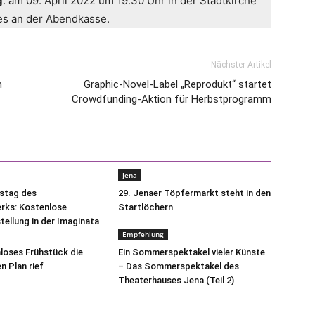
g
: am 09. April 2022 um 19.30 Uhr in der Stadtkirche
t es an der Abendkasse.
Nächster Artikel
n
Graphic-Novel-Label „Reprodukt“ startet
Crowdfunding-Aktion für Herbstprogramm
Jena
tstag des
29. Jenaer Töpfermarkt steht in den
ks: Kostenlose
Startlöchern
ellung in der Imaginata
Empfehlung
mloses Frühstück die
Ein Sommerspektakel vieler Künste
n Plan rief
– Das Sommerspektakel des
Theaterhauses Jena (Teil 2)