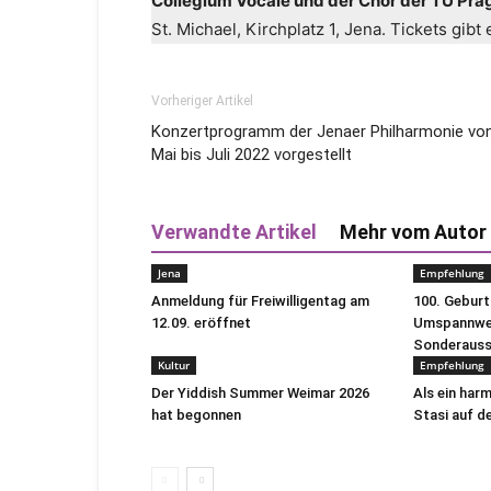
Collegium Vocale und der Chor der TU Pra
St. Michael, Kirchplatz 1, Jena. Tickets gib
Vorheriger Artikel
Konzertprogramm der Jenaer Philharmonie vo
Mai bis Juli 2022 vorgestellt
Verwandte Artikel
Mehr vom Autor
Jena
Empfehlung
Anmeldung für Freiwilligentag am
100. Gebur
12.09. eröffnet
Umspannwer
Sonderausst
Kultur
Empfehlung
Der Yiddish Summer Weimar 2026
Als ein har
hat begonnen
Stasi auf de