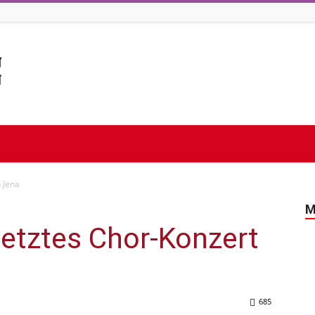
n Jena
M
setztes Chor-Konzert
685