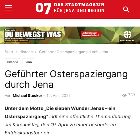
Start
Historie
Geführter Osterspaziergang durch Jena
Historie
Jena
Geführter Osterspaziergang
durch Jena
733
Von
Michael Stocker
-
14. April 2025
Unter dem Motto „Die sieben Wunder Jenas – ein
Osterspaziergang“
lädt eine öffentliche Themenführung
am Karsamstag, den 19. April zu einer besonderen
Entdeckungstour ein.