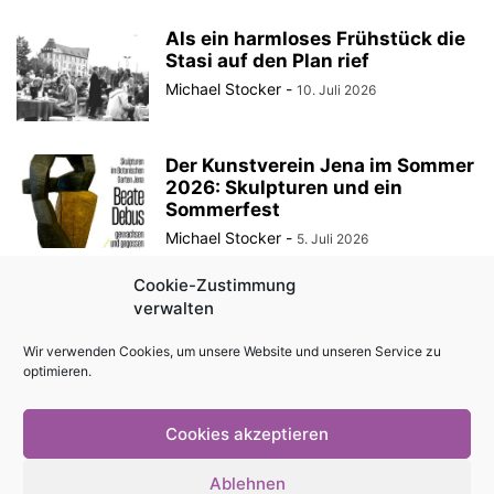
Als ein harmloses Frühstück die
Stasi auf den Plan rief
Michael Stocker
-
10. Juli 2026
Der Kunstverein Jena im Sommer
2026: Skulpturen und ein
Sommerfest
Michael Stocker
-
5. Juli 2026
Cookie-Zustimmung
Crowdfunding: Eine neue Kugel
verwalten
für das Imaginata-Dach!
Michael Stocker
-
29. Juni 2026
Wir verwenden Cookies, um unsere Website und unseren Service zu
optimieren.
Cookies akzeptieren
Impressum
Kontakt
Magazin als PDF
Mediadaten
Ablehnen