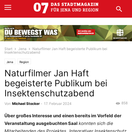
Start
Jena
Naturfilmer Jan Haft begeisterte Publikum bei
Insektenschutzabend
Jena
Region
Naturfilmer Jan Haft
begeisterte Publikum bei
Insektenschutzabend
858
Von
Michael Stocker
-
17. Februar 2024
Über großes Interesse und einen bereits im Vorfeld der
Veranstaltung ausgebuchten Saal
konnten sich die
Mitarbeitenden des Projektes „Integrativer Insektenschutz