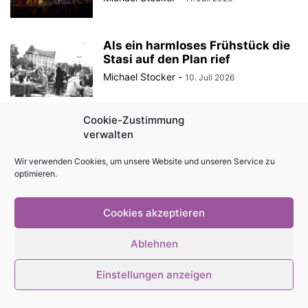
Als ein harmloses Frühstück die
Stasi auf den Plan rief
Michael Stocker
-
10. Juli 2026
Cookie-Zustimmung
Ein Sommerspektakel vieler
verwalten
Künste – Das Sommerspektakel
des Theaterhauses Jena (Teil...
Wir verwenden Cookies, um unsere Website und unseren Service zu
Michael Stocker
-
7. Juli 2026
optimieren.
Cookies akzeptieren
Impressum
Kontakt
Magazin als PDF
Mediadaten
Ablehnen
Cookie-Richtlinie (EU)
Datenschutzerklärung
Einstellungen anzeigen
© Stadtmagazin tam.tam 2026