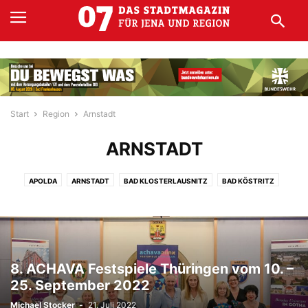
Start
Region
Arnstadt
ARNSTADT
APOLDA
ARNSTADT
BAD KLOSTERLAUSNITZ
BAD KÖSTRITZ
EISENACH
EISENBERG
ERFURT
GERA
GOTHA
KAHLA
MEININGEN
RONNEBURG
RUDOLSTADT
SÖMMERDA
STADTRODA
WEIDA
WEIMAR
8. ACHAVA Festspiele Thüringen vom 10. –
25. September 2022
Michael Stocker
-
21. Juli 2022