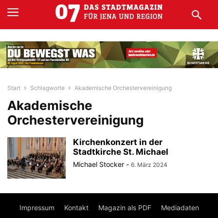
Start
Schlagworte
Akademische Orchestervereinigung
Akademische
Orchestervereinigung
Kirchenkonzert in der
Stadtkirche St. Michael
Michael Stocker
-
6. März 2024
Impressum
Kontakt
Magazin als PDF
Mediadaten