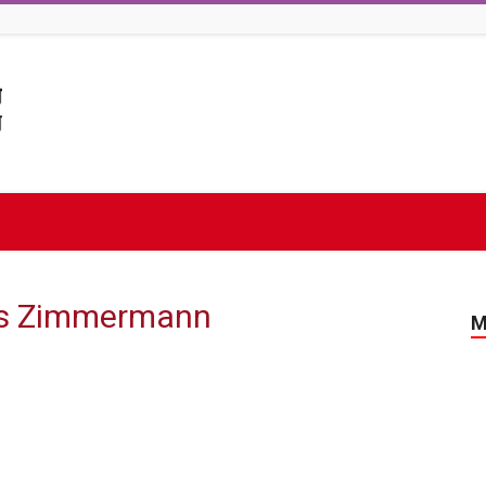
ois Zimmermann
M