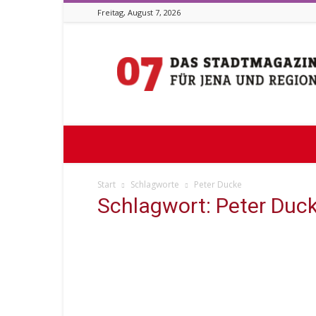
Freitag, August 7, 2026
Stadtmagazin
07
Start
Schlagworte
Peter Ducke
Schlagwort: Peter Duc
Empfehlung
Christoph Dieckmann: Der Stern
von Jena. Peter Ducke und ich
Michael Stocker
-
24. Oktober 2023