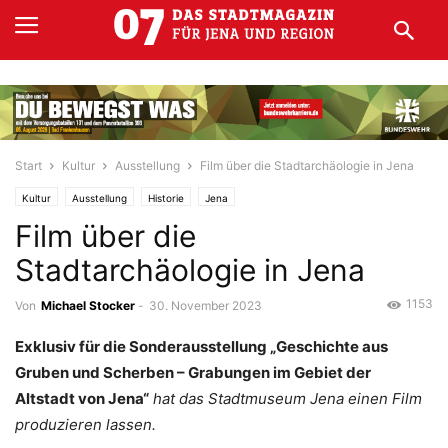
Start
Kultur
Ausstellung
Film über die Stadtarchäologie in Jena
Kultur
Ausstellung
Historie
Jena
Film über die
Stadtarchäologie in Jena
1153
Von
Michael Stocker
-
30. November 2023
Exklusiv für die Sonderausstellung „Geschichte aus
Gruben und Scherben – Grabungen im Gebiet der
Altstadt von Jena“
hat das Stadtmuseum Jena einen Film
produzieren lassen.