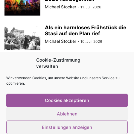
Michael Stocker
-
11. Juli 2026
Als ein harmloses Frühstück die
Stasi auf den Plan rief
Michael Stocker
-
10. Juli 2026
Cookie-Zustimmung
Ein Sommerspektakel vieler
verwalten
Künste – Das Sommerspektakel
des Theaterhauses Jena (Teil...
Wir verwenden Cookies, um unsere Website und unseren Service zu
Michael Stocker
-
7. Juli 2026
optimieren.
Cookies akzeptieren
Impressum
Kontakt
Magazin als PDF
Mediadaten
Ablehnen
Cookie-Richtlinie (EU)
Datenschutzerklärung
Einstellungen anzeigen
© Stadtmagazin tam.tam 2026