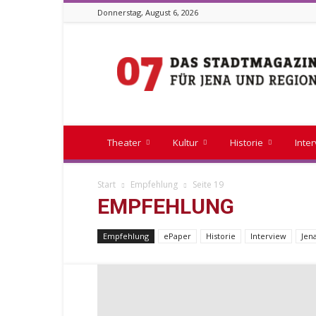
Donnerstag, August 6, 2026
Stadtmagazin
07
Theater
Kultur
Historie
Inte
Start
Empfehlung
Seite 19
EMPFEHLUNG
Empfehlung
ePaper
Historie
Interview
Jen