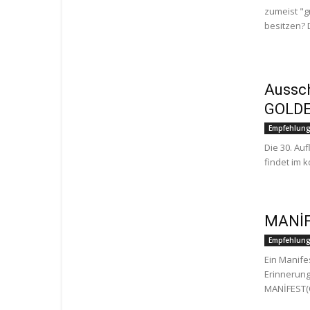
zumeist "g
besitzen? 
Aussch
GOLDE
Empfehlun
Die 30. Au
findet im k
MANİFE
Empfehlun
Ein Manif
Erinnerung
MANİFEST(O