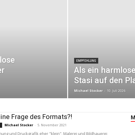
lose
EMPFEHLUNG
er
Als ein harmlose
Stasi auf den Pla
Michael Stocker
-
10. Juli 2026
eine Frage des Formats?!
M
Michael Stocker
-
5. November 2021
g
nung und Druckgrafik eher "klein", Malerei und Bildhauerei