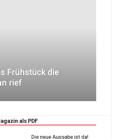
s Frühstück die
n rief
agazin als PDF
Die neue Ausgabe ist da!