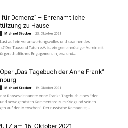
 für Demenz“ – Ehrenamtliche
tützung zu Hause
Michael Stocker
-
25. Oktober 2021
g
Lust auf ein verantwortungsvolles und spannendes
? Der Tausend Taten e.V. ist ein gemeinnütziger Verein mit
bürgerschaftliches Engagement in Jena und...
Oper „Das Tagebuch der Anne Frank“
enburg
Michael Stocker
-
19. Oktober 2021
g
nor Roosevelt nannte Anne Franks Tagebuch eines "der
 und bewegendsten Kommentare zum Krieg und seinen
en auf den Menschen". Der russische Komponist,...
UTZ am 16. Oktober 2021