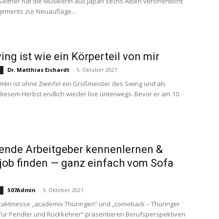
 Seither hat die Musikerin aus Japan sechs Alben veröffentlicht
ements zur Neuauflage...
ing ist wie ein Körperteil von mir
Dr. Matthias Eichardt
-
5. Oktober 2021
g
mlin ist ohne Zweifel ein Großmeister des Swing und als
 diesem Herbst endlich wieder live unterwegs. Bevor er am 10.
ende Arbeitgeber kennenlernen &
ob finden — ganz einfach vom Sofa
S07Admin
-
5. Oktober 2021
g
taktmesse „academix Thüringen“ und „comeback – Thüringer
ür Pendler und Rückkehrer“ präsentieren Berufsperspektiven