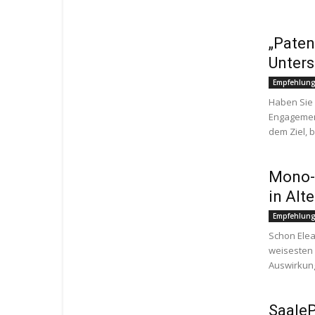
„Paten
Unters
Empfehlun
Haben Sie 
Engagement
dem Ziel, 
Mono-
in Alt
Empfehlun
Schon Elea
weisesten
Auswirkung
SaaleP