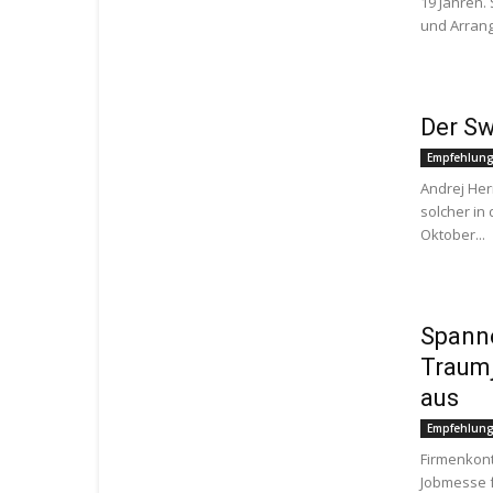
19 Jahren.
und Arrang
Der Sw
Empfehlun
Andrej Her
solcher in
Oktober...
Spann
Traumj
aus
Empfehlun
Firmenkon
Jobmesse f