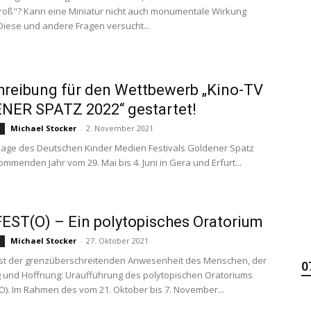
roß"? Kann eine Miniatur nicht auch monumentale Wirkung
Diese und andere Fragen versucht...
reibung für den Wettbewerb „Kino-TV
NER SPATZ 2022“ gestartet!
Michael Stocker
-
2. November 2021
g
flage des Deutschen Kinder Medien Festivals Goldener Spatz
ommenden Jahr vom 29. Mai bis 4. Juni in Gera und Erfurt...
ST(O) – Ein polytopisches Oratorium
Michael Stocker
-
27. Oktober 2021
g
est der grenzüberschreitenden Anwesenheit des Menschen, der
0
 und Hoffnung: Uraufführung des polytopischen Oratoriums
). Im Rahmen des vom 21. Oktober bis 7. November...