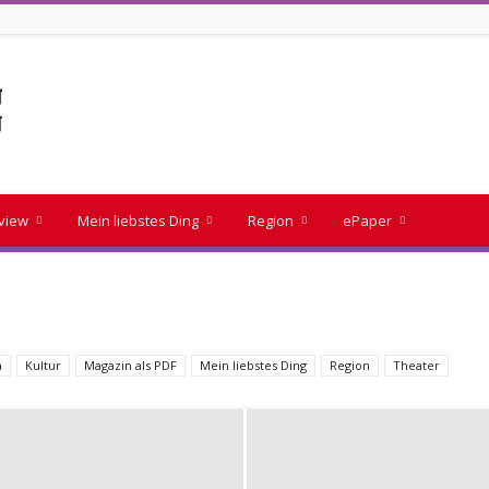
rview
Mein liebstes Ding
Region
ePaper
a
Kultur
Magazin als PDF
Mein liebstes Ding
Region
Theater