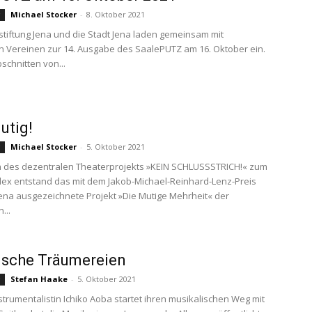
Michael Stocker
-
8. Oktober 2021
g
stiftung Jena und die Stadt Jena laden gemeinsam mit
n Vereinen zur 14. Ausgabe des SaalePUTZ am 16. Oktober ein.
schnitten von...
utig!
Michael Stocker
-
5. Oktober 2021
g
 des dezentralen Theaterprojekts »KEIN SCHLUSSSTRICH!« zum
x entstand das mit dem Jakob-Michael-Reinhard-Lenz-Preis
Jena ausgezeichnete Projekt »Die Mutige Mehrheit« der
...
ische Träumereien
Stefan Haake
-
5. Oktober 2021
g
nstrumentalistin Ichiko Aoba startet ihren musikalischen Weg mit