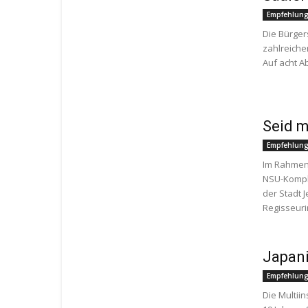
Empfehlun
Die Bürger
zahlreiche
Auf acht Ab
Seid m
Empfehlun
Im Rahmen
NSU-Komple
der Stadt 
Regisseurin
Japan
Empfehlun
Die Multii