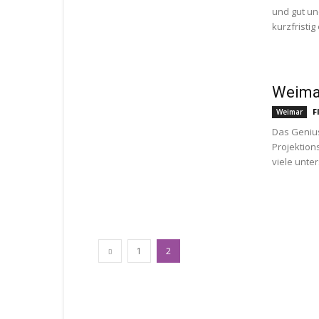
und gut un
kurzfristig
Weima
F
Weimar
Das Genius
Projektion
viele unter
1
2