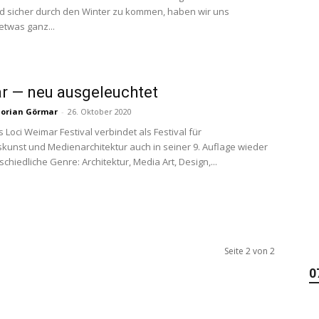
d sicher durch den Winter zu kommen, haben wir uns
 etwas ganz...
r — neu ausgeleuchtet
lorian Görmar
-
26. Oktober 2020
 Loci Weimar Festival verbindet als Festival für
skunst und Medienarchitektur auch in seiner 9. Auflage wieder
schiedliche Genre: Architektur, Media Art, Design,...
Seite 2 von 2
0