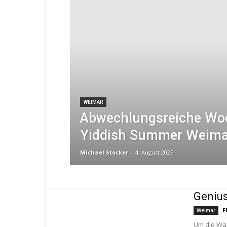
WEIMAR
Abwechlungsreiche Wo
Yiddish Summer Weima
Michael Stocker
-
4. August 2025
Genius
F
Weimar
Um die War