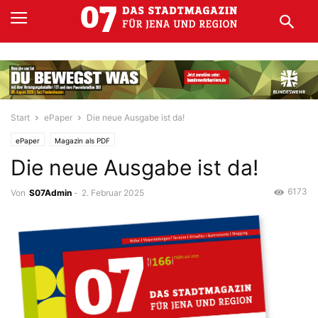
Start
ePaper
Die neue Ausgabe ist da!
ePaper
Magazin als PDF
Die neue Ausgabe ist da!
6173
Von
S07Admin
-
2. Februar 2025