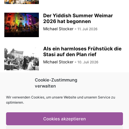
Der Yiddish Summer Weimar
2026 hat begonnen
Michael Stocker
-
11. Juli 2026
Als ein harmloses Frühstück die
Stasi auf den Plan rief
Michael Stocker
-
10. Juli 2026
Cookie-Zustimmung
Ein Sommerspektakel vieler
verwalten
Künste – Das Sommerspektakel
des Theaterhauses Jena (Teil...
Wir verwenden Cookies, um unsere Website und unseren Service zu
Michael Stocker
-
7. Juli 2026
optimieren.
Cookies akzeptieren
Impressum
Kontakt
Magazin als PDF
Mediadaten