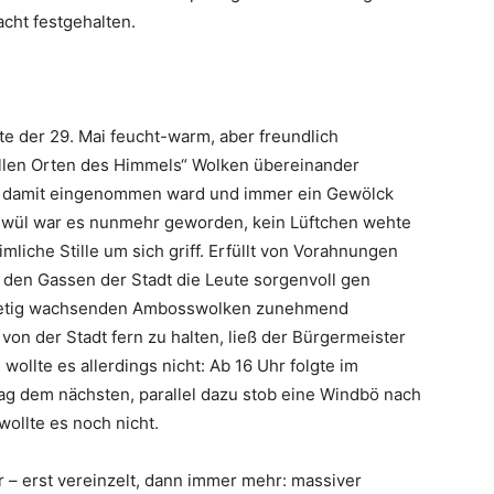
cht festgehalten.
e der 29. Mai feucht-warm, aber freundlich
allen Orten des Himmels“ Wolken übereinander
el damit eingenommen ward und immer ein Gewölck
chwül war es nunmehr geworden, kein Lüftchen wehte
iche Stille um sich griff. Erfüllt von Vorahnungen
n den Gassen der Stadt die Leute sorgenvoll gen
 stetig wachsenden Ambosswolken zunehmend
on der Stadt fern zu halten, ließ der Bürgermeister
wollte es allerdings nicht: Ab 16 Uhr folgte im
g dem nächsten, parallel dazu stob eine Windbö nach
ollte es noch nicht.
 – erst vereinzelt, dann immer mehr: massiver