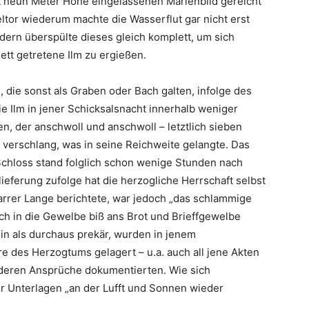
ut neun Meter Höhe eingelassenen Marienbild gereicht
ltor wiederum machte die Wasserflut gar nicht erst
ndern überspülte dieses gleich komplett, um sich
ett getretene Ilm zu ergießen.
, die sonst als Graben oder Bach galten, infolge des
e Ilm in jener Schicksalsnacht innerhalb weniger
, der anschwoll und anschwoll – letztlich sieben
 verschlang, was in seine Reichweite gelangte. Das
Schloss stand folglich schon wenige Stunden nach
lieferung zufolge hat die herzogliche Herrschaft selbst
rrer Lange berichtete, war jedoch „das schlammige
auch in die Gewelbe biß ans Brot und Brieffgewelbe
in als durchaus prekär, wurden in jenem
re des Herzogtums gelagert – u.a. auch all jene Akten
 deren Ansprüche dokumentierten. Wie sich
er Unterlagen „an der Lufft und Sonnen wieder