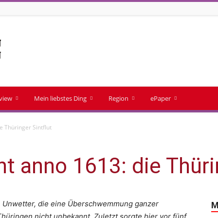
rview
Mein liebstes Ding
Region
ePaper
 Thüringer Sintflut
 anno 1613: die Thürin
e Unwetter, die eine Überschwemmung ganzer
M
Thüringen nicht unbekannt. Zuletzt sorgte hier vor fünf