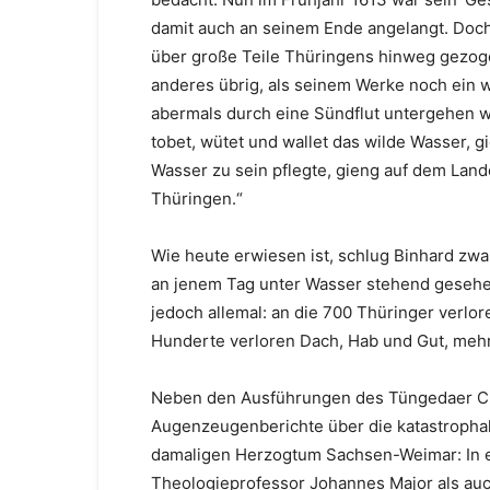
damit auch an seinem Ende angelangt. Doc
über große Teile Thüringens hinweg gezoge
anderes übrig, als seinem Werke noch ein w
abermals durch eine Sündflut untergehen wol
tobet, wütet und wallet das wilde Wasser, 
Wasser zu sein pflegte, gieng auf dem Land
Thüringen.“
Wie heute erwiesen ist, schlug Binhard zw
an jenem Tag unter Wasser stehend gesehen
jedoch allemal: an die 700 Thüringer verlor
Hunderte verloren Dach, Hab und Gut, mehr
Neben den Ausführungen des Tüngedaer Ch
Augenzeugenberichte über die katastroph
damaligen Herzogtum Sachsen-Weimar: In e
Theologieprofessor Johannes Major als au