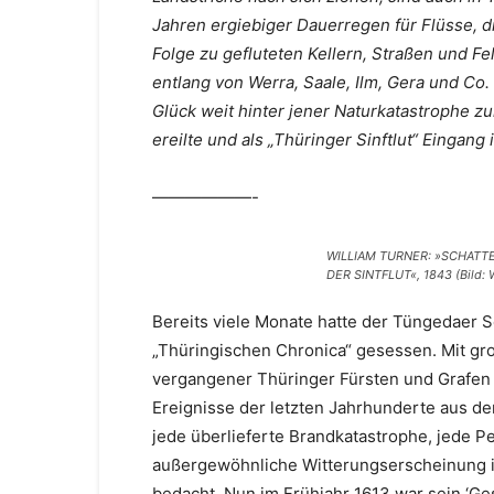
Jahren ergiebiger Dauerregen für Flüsse, d
Folge zu gefluteten Kellern, Straßen und F
entlang von Werra, Saale, Ilm, Gera und Co.
Glück weit hinter jener Naturkatastrophe z
ereilte und als „Thüringer Sinftlut“ Eingan
——————-
WILLIAM TURNER: »SCHATT
DER SINTFLUT«, 1843 (Bild: 
Bereits viele Monate hatte der Tüngedaer S
„Thüringischen Chronica“ gesessen. Mit gro
vergangener Thüringer Fürsten und Grafen
Ereignisse der letzten Jahrhunderte aus d
jede überlieferte Brandkatastrophe, jede P
außergewöhnliche Witterungserscheinung i
bedacht. Nun im Frühjahr 1613 war sein ‘Ge