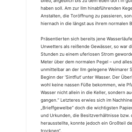
blieb, angeblich bis zu dem eben dort in g
haben soll. Am zur Ilm hinabführenden Kege
Anstalten, die Toröffnung zu passieren, so
hiernach in die längst aus ihrem normalen B
Präsentierten sich bereits jene Wasserläufe
Unwetters als reißende Gewässer, so war di
Stunden zu einem uferlosen Strom geworden
Meter über dem normalen Pegel – und alles
unmittelbar an der Ilm gelegene Weimarer 
Beginn der ‘Sintflut‘ unter Wasser. Der Über
wohl keine nassen Füße bekommen, wie Pfa
Wasser nicht allein in die Keller, sondern 
gangen.“ Letzteres erwies sich im Nachhine
„Brieffgewelbe“ doch die wichtigsten Papie
und Urkunden, die Besitzverhältnisse bzw.
herausstellte, konnte jedoch ein Großteil d
trocknen“.