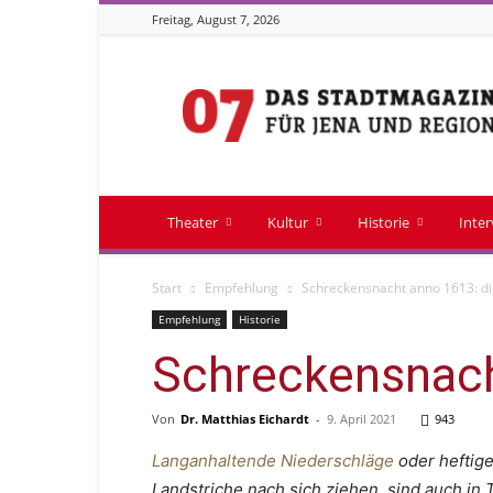
Freitag, August 7, 2026
Stadtmagazin
07
Theater
Kultur
Historie
Inte
Start
Empfehlung
Schreckensnacht anno 1613: die
Empfehlung
Historie
Schreckensnacht
Von
Dr. Matthias Eichardt
-
9. April 2021
943
Langanhaltende Niederschläge
oder heftig
Landstriche nach sich ziehen, sind auch in 