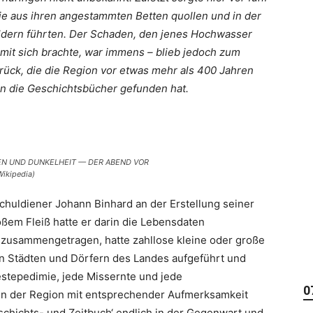
ie aus ihren angestammten Betten quollen und in der
eldern führten. Der Schaden, den jenes Hochwasser
 mit sich brachte, war immens – blieb jedoch zum
urück, die die Region vor etwas mehr als 400 Jahren
g in die Geschichtsbücher gefunden hat.
EN UND DUNKELHEIT — DER ABEND VOR
Wikipedia)
chuldiener Johann Binhard an der Erstellung seiner
ßem Fleiß hatte er darin die Lebensdaten
 zusammengetragen, hatte zahllose kleine oder große
en Städten und Dörfern des Landes aufgeführt und
estepedimie, jede Missernte und jede
0
n der Region mit entsprechender Aufmerksamkeit
schichts- und Zeitbuch‘ endlich in der Gegenwart und