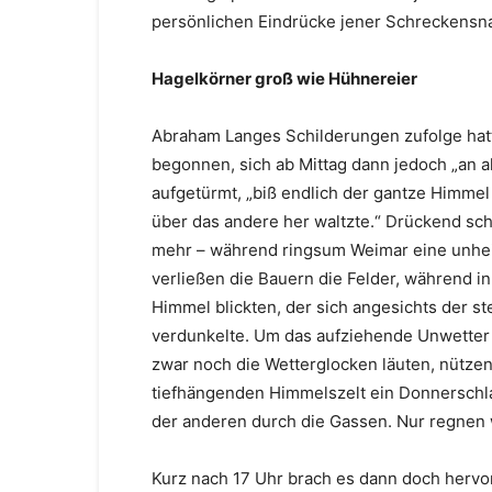
persönlichen Eindrücke jener Schreckensna
Hagelkörner groß wie Hühnereier
Abraham Langes Schilderungen zufolge hatt
begonnen, sich ab Mittag dann jedoch „an 
aufgetürmt, „biß endlich der gantze Himm
über das andere her waltzte.“ Drückend s
mehr – während ringsum Weimar eine unheiml
verließen die Bauern die Felder, während i
Himmel blickten, der sich angesichts der
verdunkelte. Um das aufziehende Unwetter v
zwar noch die Wetterglocken läuten, nützen 
tiefhängenden Himmelszelt ein Donnerschla
der anderen durch die Gassen. Nur regnen w
Kurz nach 17 Uhr brach es dann doch hervor