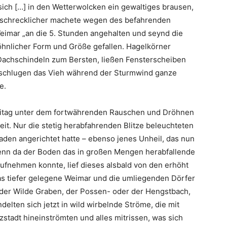
sich […] in den Wetterwolcken ein gewaltiges brausen,
schrecklicher machete wegen des befahrenden
eimar „an die 5. Stunden angehalten und seynd die
öhnlicher Form und Größe gefallen. Hagelkörner
Dachschindeln zum Bersten, ließen Fensterscheiben
erschlugen das Vieh während der Sturmwind ganze
e.
Maitag unter dem fortwährenden Rauschen und Dröhnen
it. Nur die stetig herabfahrenden Blitze beleuchteten
haden angerichtet hatte – ebenso jenes Unheil, das nun
enn da der Boden das in großen Mengen herabfallende
ufnehmen konnte, lief dieses alsbald von den erhöht
s tiefer gelegene Weimar und die umliegenden Dörfer
 der Wilde Graben, der Possen- oder der Hengstbach,
delten sich jetzt in wild wirbelnde Ströme, die mit
zstadt hineinströmten und alles mitrissen, was sich