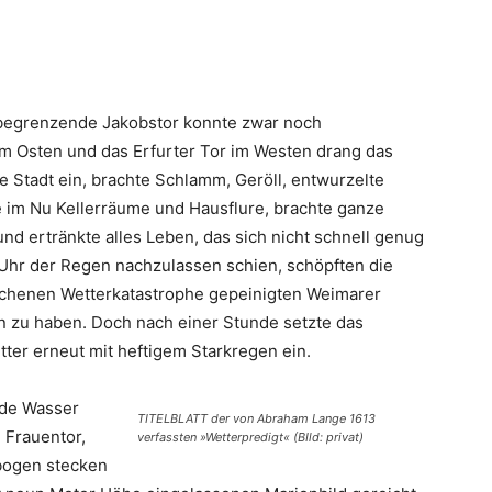
 begrenzende Jakobstor konnte zwar noch
m Osten und das Erfurter Tor im Westen drang das
e Stadt ein, brachte Schlamm, Geröll, entwurzelte
te im Nu Kellerräume und Hausflure, brachte ganze
nd ertränkte alles Leben, das sich nicht schnell genug
 Uhr der Regen nachzulassen schien, schöpften die
rochenen Wetterkatastrophe gepeinigten Weimarer
n zu haben. Doch nach einer Stunde setzte das
ter erneut mit heftigem Starkregen ein.
nde Wasser
TITELBLATT der von Abraham Lange 1613
 Frauentor,
verfassten »Wetterpredigt« (BIld: privat)
bogen stecken