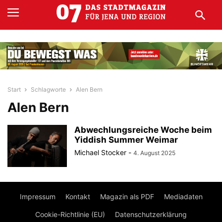
Start
Schlagworte
Alen Bern
Alen Bern
Abwechlungsreiche Woche beim
Yiddish Summer Weimar
Michael Stocker
-
4. August 2025
Impressum
Kontakt
Magazin als PDF
Mediadaten
Cookie-Richtlinie (EU)
Datenschutzerklärung