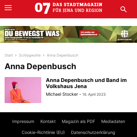
Start
Schlagworte
Anna Depenbusch
Anna Depenbusch
Anna Depenbusch und Band im
Volkshaus Jena
Michael Stocker
-
16. April 2023
Impressum
Kontakt
Magazin als PDF
Mediadaten
Cookie-Richtlinie (EU)
Datenschutzerklärung