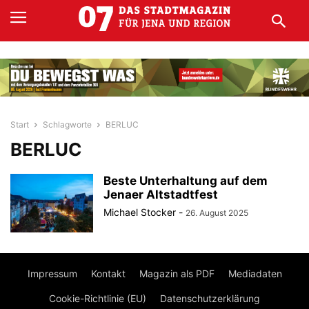
Start
Schlagworte
BERLUC
BERLUC
Beste Unterhaltung auf dem
Jenaer Altstadtfest
Michael Stocker
-
26. August 2025
Impressum
Kontakt
Magazin als PDF
Mediadaten
Cookie-Richtlinie (EU)
Datenschutzerklärung