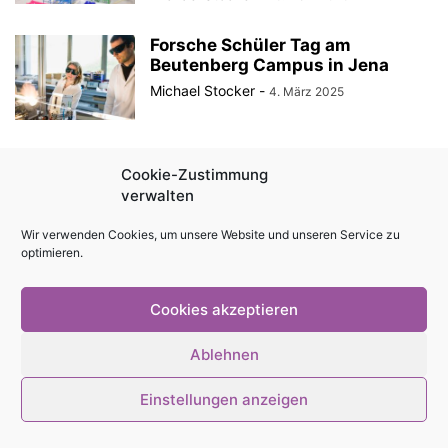
Forsche Schüler Tag am
Beutenberg Campus in Jena
Michael Stocker
-
4. März 2025
Cookie-Zustimmung
Impressum
Kontakt
Magazin als PDF
Mediadaten
verwalten
Cookie-Richtlinie (EU)
Datenschutzerklärung
Wir verwenden Cookies, um unsere Website und unseren Service zu
optimieren.
© Stadtmagazin tam.tam 2026
Cookies akzeptieren
Ablehnen
Einstellungen anzeigen