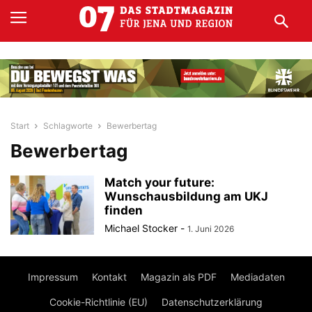
Start
Schlagworte
Bewerbertag
Bewerbertag
Match your future:
Wunschausbildung am UKJ
finden
Michael Stocker
-
1. Juni 2026
Impressum
Kontakt
Magazin als PDF
Mediadaten
Cookie-Richtlinie (EU)
Datenschutzerklärung