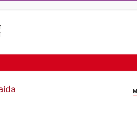
aida
M