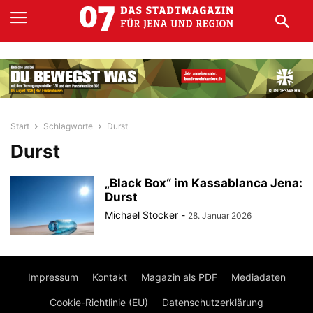
Start
Schlagworte
Durst
Durst
„Black Box“ im Kassablanca Jena:
Durst
Michael Stocker
-
28. Januar 2026
Impressum
Kontakt
Magazin als PDF
Mediadaten
Cookie-Richtlinie (EU)
Datenschutzerklärung