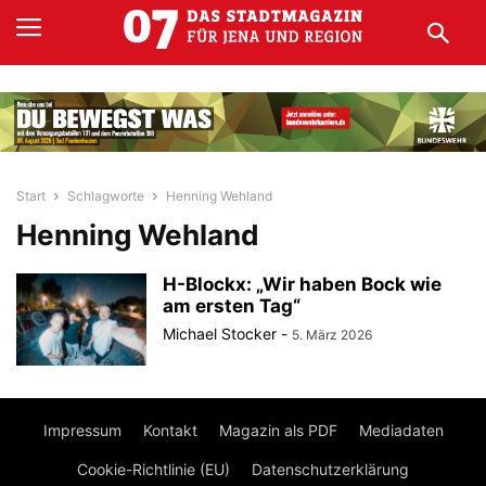
Start
Schlagworte
Henning Wehland
Henning Wehland
H-Blockx: „Wir haben Bock wie
am ersten Tag“
Michael Stocker
-
5. März 2026
Impressum
Kontakt
Magazin als PDF
Mediadaten
Cookie-Richtlinie (EU)
Datenschutzerklärung