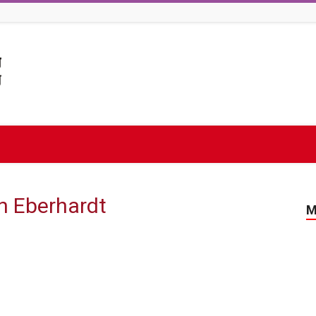
in Eberhardt
M