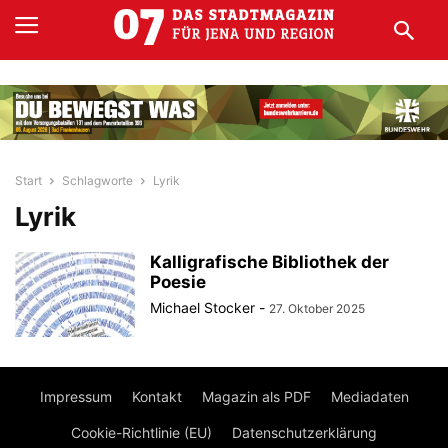
Start
Schlagworte
Lyrik
Lyrik
Kalligrafische Bibliothek der
Poesie
Michael Stocker
-
27. Oktober 2025
Impressum
Kontakt
Magazin als PDF
Mediadaten
Cookie-Richtlinie (EU)
Datenschutzerklärung