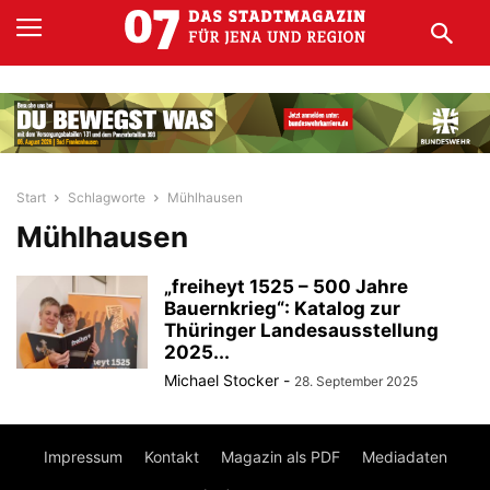
Start
Schlagworte
Mühlhausen
Mühlhausen
„freiheyt 1525 – 500 Jahre
Bauernkrieg“: Katalog zur
Thüringer Landesausstellung
2025...
Michael Stocker
-
28. September 2025
Impressum
Kontakt
Magazin als PDF
Mediadaten