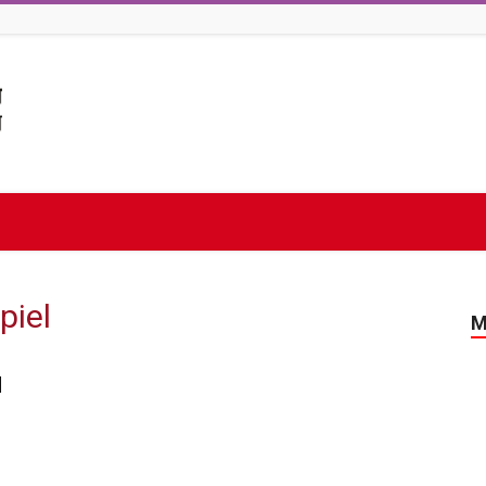
piel
M
d