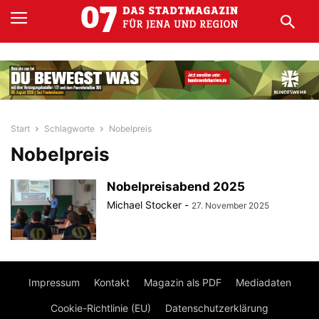
Start
Schlagworte
Nobelpreis
Nobelpreis
Nobelpreisabend 2025
Michael Stocker
-
27. November 2025
Impressum
Kontakt
Magazin als PDF
Mediadaten
Cookie-Richtlinie (EU)
Datenschutzerklärung