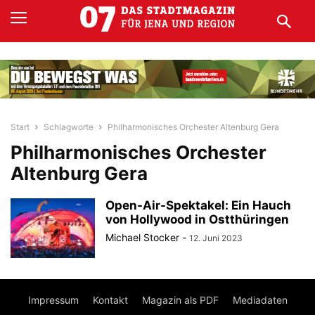
Start
Schlagworte
Philharmonisches Orchester Altenburg Gera
Philharmonisches Orchester
Altenburg Gera
Open-Air-Spektakel: Ein Hauch
von Hollywood in Ostthüringen
Michael Stocker
-
12. Juni 2023
Impressum
Kontakt
Magazin als PDF
Mediadaten