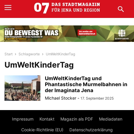
Start
Schlagworte
UmWeltKinderTag
UmWeltKinderTag
UmWeltKinderTag und
Phantastische Murmelbahnen in
der Imaginata Jena
Michael Stocker
-
17. September 2025
Impressum
Kontakt
Magazin als PDF
Mediadaten
Cookie-Richtlinie (EU)
Datenschutzerklärung