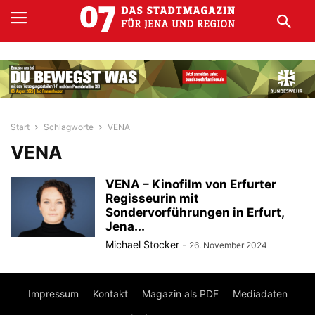
Start
Schlagworte
VENA
VENA
VENA – Kinofilm von Erfurter
Regisseurin mit
Sondervorführungen in Erfurt,
Jena...
Michael Stocker
-
26. November 2024
Impressum
Kontakt
Magazin als PDF
Mediadaten