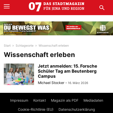
Start
Schlagworte
Wissenschaft erleben
Wissenschaft erleben
Jetzt anmelden: 15. Forsche
Schüler Tag am Beutenberg
Campus
Michael Stocker
-
16. März 2026
Impressum
Kontakt
Magazin als PDF
Mediadaten
Cookie-Richtlinie (EU)
Datenschutzerklärung