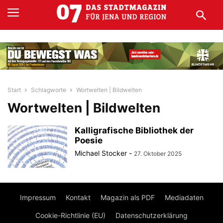
Start
Schlagworte
Wortwelten | Bildwelten
Wortwelten | Bildwelten
Kalligrafische Bibliothek der
Poesie
Michael Stocker
-
27. Oktober 2025
Impressum
Kontakt
Magazin als PDF
Mediadaten
Cookie-Richtlinie (EU)
Datenschutzerklärung