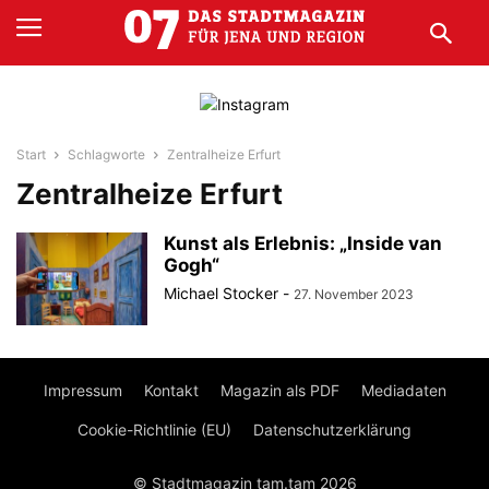
Start
Schlagworte
Zentralheize Erfurt
Zentralheize Erfurt
Kunst als Erlebnis: „Inside van
Gogh“
Michael Stocker
-
27. November 2023
Impressum
Kontakt
Magazin als PDF
Mediadaten
Cookie-Richtlinie (EU)
Datenschutzerklärung
© Stadtmagazin tam.tam 2026