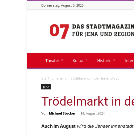
Donnerstag, August 6, 2026
Stadtmagazin
07
Theater
Kultur
Historie
Inte
Start
Jena
Trödelmarkt in der Innenstadt
Jena
Trödelmarkt in d
Von
Michael Stocker
-
14. August 2024
Auch im August
wird die Jenaer Innenstad