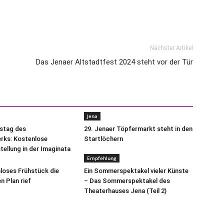
Nächster Artikel
Das Jenaer Altstadtfest 2024 steht vor der Tür
Jena
tstag des
29. Jenaer Töpfermarkt steht in den
ks: Kostenlose
Startlöchern
ellung in der Imaginata
Empfehlung
mloses Frühstück die
Ein Sommerspektakel vieler Künste
n Plan rief
– Das Sommerspektakel des
Theaterhauses Jena (Teil 2)