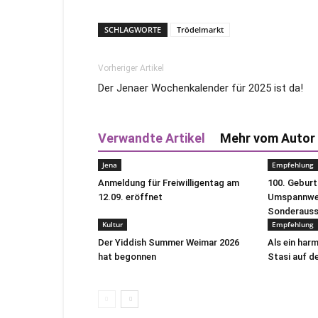
SCHLAGWORTE
Trödelmarkt
Vorheriger Artikel
Der Jenaer Wochenkalender für 2025 ist da!
Verwandte Artikel
Mehr vom Autor
Jena
Empfehlung
Anmeldung für Freiwilligentag am
100. Gebur
12.09. eröffnet
Umspannwer
Sonderausst
Kultur
Empfehlung
Der Yiddish Summer Weimar 2026
Als ein har
hat begonnen
Stasi auf de