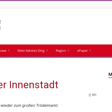
rview
Mein liebstes Ding
Region
ePaper
M
er Innenstadt
551
t wieder zum großen Trödelmarkt.