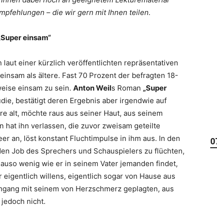
mpfehlungen – die wir gern mit Ihnen teilen.
„Super einsam“
laut einer kürzlich veröffentlichten repräsentativen
insam als ältere. Fast 70 Prozent der befragten 18-
weise einsam zu sein.
Anton Weil
s Roman
„Super
udie, bestätigt deren Ergebnis aber irgendwie auf
re alt, möchte raus aus seiner Haut, aus seinem
 hat ihn verlassen, die zuvor zweisam geteilte
eer an, löst konstant Fluchtimpulse in ihm aus. In den
0
den Job des Sprechers und Schauspielers zu flüchten,
nauso wenig wie er in seinem Vater jemanden findet,
r eigentlich willens, eigentlich sogar von Hause aus
Umgang mit seinem von Herzschmerz geplagten, aus
 jedoch nicht.