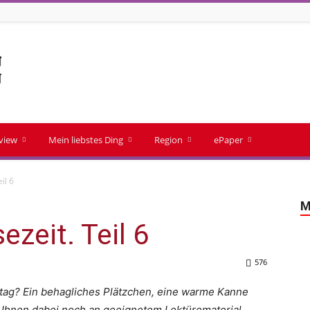
rview
Mein liebstes Ding
Region
ePaper
il 6
M
ezeit. Teil 6
576
tag? Ein behagliches Plätzchen, eine warme Kanne
es Ihnen dabei noch an geeignetem Lektürematerial