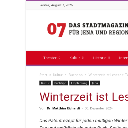
Freitag, August 7, 2026
Stadtmagazin
07
Theater
Kultur
Historie
Inte
Start
Kultur
Buchtipp
Winterzeit ist Lesezeit. Te
Kultur
Buchtipp
Empfehlung
Jena
Winterzeit ist Les
Von
Dr. Matthias Eichardt
-
30. Dezember 2024
Das Patentrezept für jeden müßigen Winter
Tee und natürlich: ein gutes Buch. Sollte 