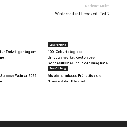
Nächster Artikel
Winterzeit ist Lesezeit. Teil 7
Empfehlung
ür Freiwilligentag am
100. Geburtstag des
fnet
Umspannwerks: Kostenlose
Sonderausstellung in der Imaginata
Empfehlung
h Summer Weimar 2026
Als ein harmloses Frühstück die
en
Stasi auf den Plan rief