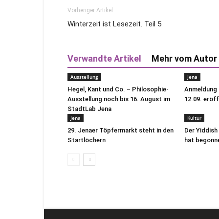
Vorheriger Artikel
Winterzeit ist Lesezeit. Teil 5
Verwandte Artikel
Mehr vom Autor
Ausstellung
Jena
Hegel, Kant und Co. – Philosophie-
Anmeldung f
Ausstellung noch bis 16. August im
12.09. eröf
StadtLab Jena
Jena
Kultur
29. Jenaer Töpfermarkt steht in den
Der Yiddis
Startlöchern
hat begonn