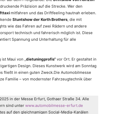
druckende Präzision auf die Strecke. Wer den
fttaxi
mitfahren und das Driftfeeling hautnah erleben.
uckende
Stuntshow der
Korth Brothers
, die mit
ghts wie das Fahren auf zwei Rädern und andere
rsport technisch und fahrerisch möglich ist. Diese
ntiert Spannung und Unterhaltung für alle
 ist Maui von „
dietuningprofis“
vor Ort. Er gestaltet in
zigartigen Design. Dieses Kunstwerk wird am Sonntag
ös fließt in einen guten Zweck.Die Automobilmesse
anze Familie – von modernster Fahrzeugtechnik über
2025 in der Messe Erfurt, Gothaer Straße 34. Alle
ern sind unter
www.automobilmesse-erfurt.de
es auf den gleichnamigen Social-Media-Kanälen