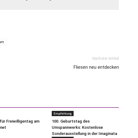
urt
Nächster Artikel
Fliesen neu entdecken
Empfehlung
ür Freiwilligentag am
100. Geburtstag des
fnet
Umspannwerks: Kostenlose
Sonderausstellung in der Imaginata