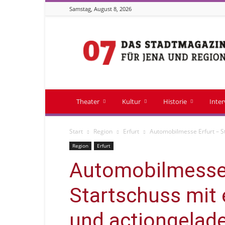
Samstag, August 8, 2026
Stadtmagazin
07
Theater
Kultur
Historie
Inte
Start
Region
Erfurt
Automobilmesse Erfurt – S
Region
Erfurt
Automobilmesse 
Startschuss mit 
und actiongela