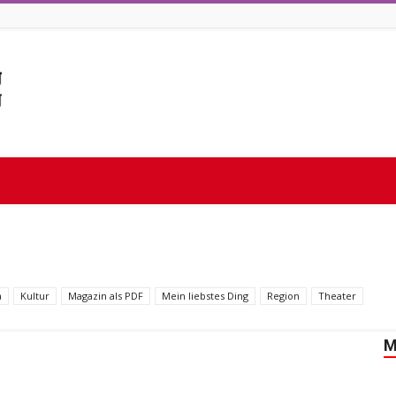
a
Kultur
Magazin als PDF
Mein liebstes Ding
Region
Theater
M