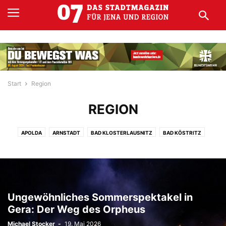
Start
Region
REGION
APOLDA
ARNSTADT
BAD KLOSTERLAUSNITZ
BAD KÖSTRITZ
EISENACH
EISENBERG
ERFURT
GERA
GOTHA
KAHLA
MEININGEN
RONNEBURG
RUDOLSTADT
SÖMMERDA
STADTRODA
WEIDA
WEIMAR
Ungewöhnliches Sommerspektakel in
Gera: Der Weg des Orpheus
Michael Stocker
-
19. Mai 2026