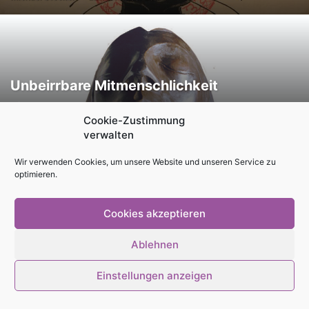
Unbeirrbare Mitmenschlichkeit
Michael Stocker
-
7. Februar 2022
Cookie-Zustimmung
verwalten
Wir verwenden Cookies, um unsere Website und unseren Service zu
Impressum
Kontakt
Magazin als PDF
Mediadaten
optimieren.
Cookie-Richtlinie (EU)
Datenschutzerklärung
Cookies akzeptieren
© Stadtmagazin tam.tam 2026
Ablehnen
Einstellungen anzeigen