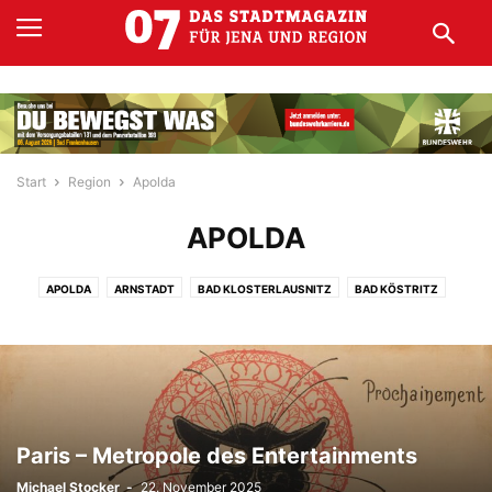
Start
Region
Apolda
APOLDA
APOLDA
ARNSTADT
BAD KLOSTERLAUSNITZ
BAD KÖSTRITZ
EISENACH
EISENBERG
ERFURT
GERA
GOTHA
KAHLA
MEININGEN
RONNEBURG
RUDOLSTADT
SÖMMERDA
STADTRODA
WEIDA
WEIMAR
Paris – Metropole des Entertainments
Michael Stocker
-
22. November 2025