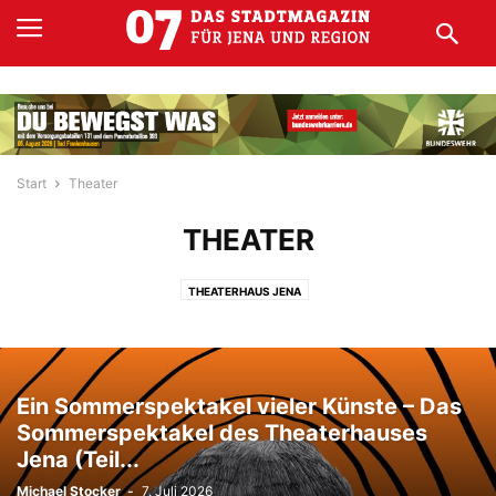
Start
Theater
THEATER
THEATERHAUS JENA
Ein Sommerspektakel vieler Künste – Das
Sommerspektakel des Theaterhauses
Jena (Teil...
Michael Stocker
-
7. Juli 2026