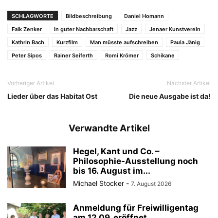
SCHLAGWORTE
Bildbeschreibung
Daniel Homann
Falk Zenker
In guter Nachbarschaft
Jazz
Jenaer Kunstverein
Kathrin Bach
Kurzfilm
Man müsste aufschreiben
Paula Jänig
Peter Sipos
Rainer Seiferth
Romi Krömer
Schikane
Vorheriger Artikel
Nächster Artikel
Lieder über das Habitat Ost
Die neue Ausgabe ist da!
Verwandte Artikel
Hegel, Kant und Co. –
Philosophie-Ausstellung noch
bis 16. August im...
Michael Stocker
-
7. August 2026
Anmeldung für Freiwilligentag
am 12.09. eröffnet