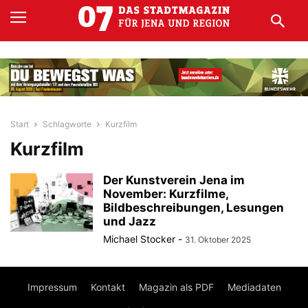
Start
Schlagworte
Kurzfilm
Kurzfilm
Der Kunstverein Jena im
November: Kurzfilme,
Bildbeschreibungen, Lesungen
und Jazz
Michael Stocker
-
31. Oktober 2025
Impressum
Kontakt
Magazin als PDF
Mediadaten