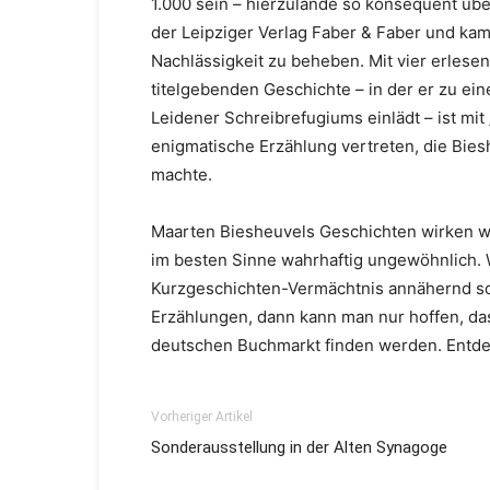
1.000 sein – hierzulande so konsequent übe
der Leipziger Verlag Faber & Faber und kam
Nachlässigkeit zu beheben. Mit vier erles
titelgebenden Geschichte – in der er zu ein
Leidener Schreibrefugiums einlädt – ist mi
enigmatische Erzählung vertreten, die Bies
machte.
Maarten Biesheuvels Geschichten wirken wi
im besten Sinne wahrhaftig ungewöhnlich. 
Kurzgeschichten-Vermächtnis annähernd so g
Erzählungen, dann kann man nur hoffen, da
deutschen Buchmarkt finden werden. Entde
Vorheriger Artikel
Sonderausstellung in der Alten Synagoge