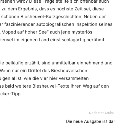
rsehen wird? Diese Frage stellte sich offenbar auch
 zu dem Ergebnis, dass es höchste Zeit sei, diese
en schönen Biesheuvel-Kurzgeschichten. Neben der
er faszinierender autobiografischen Inspektion seines
t „Moped auf hoher See“ auch jene mysteriös-
heuvel im eigenen Land einst schlagartig berühmt
e beiläufig erzählt, sind unmittelbar einnehmend und
Wenn nur ein Drittel des Biesheuvelschen
enial ist, wie die vier hier versammelten
ss bald weitere Biesheuvel-Texte ihren Weg auf den
cker-Tipp.
Nächster Artikel
Die neue Ausgabe ist da!