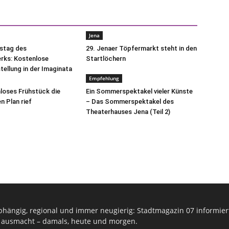
Jena
tstag des
29. Jenaer Töpfermarkt steht in den
ks: Kostenlose
Startlöchern
ellung in der Imaginata
Empfehlung
mloses Frühstück die
Ein Sommerspektakel vieler Künste
n Plan rief
– Das Sommerspektakel des
Theaterhauses Jena (Teil 2)
hängig, regional und immer neugierig: Stadtmagazin 07 informiert
 ausmacht – damals, heute und morgen.