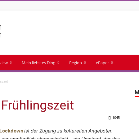
rview
Mein liebstes Ding
Region
ePaper
szeit
M
 Frühlingszeit
1045
n Lockdown
ist der Zugang zu kulturellen Angeboten
 vor empfindlich eingeschränkt – ein Umstand, der das