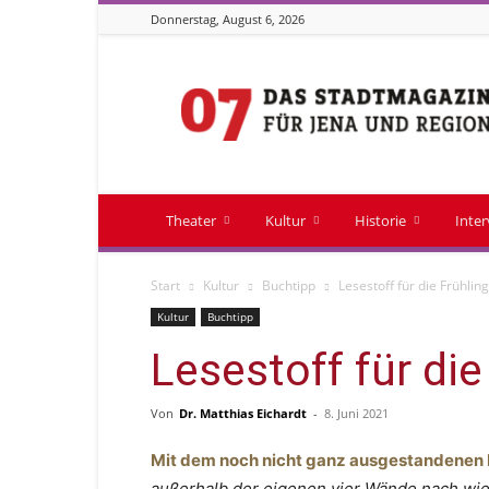
Donnerstag, August 6, 2026
Stadtmagazin
07
Theater
Kultur
Historie
Inte
Start
Kultur
Buchtipp
Lesestoff für die Frühling
Kultur
Buchtipp
Lesestoff für die
Von
Dr. Matthias Eichardt
-
8. Juni 2021
Mit dem noch nicht ganz ausgestandene
außerhalb der eigenen vier Wände nach wie