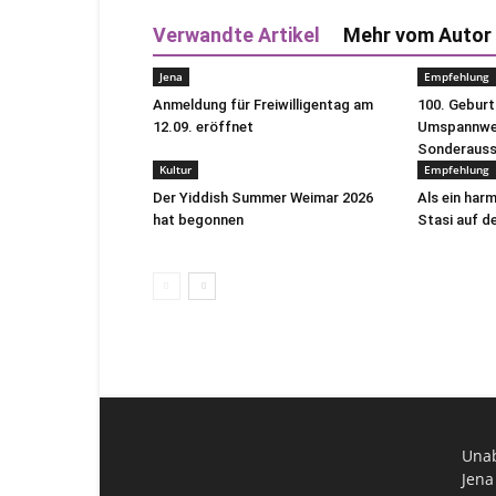
Verwandte Artikel
Mehr vom Autor
Jena
Empfehlung
Anmeldung für Freiwilligentag am
100. Gebur
12.09. eröffnet
Umspannwer
Sonderausst
Kultur
Empfehlung
Der Yiddish Summer Weimar 2026
Als ein har
hat begonnen
Stasi auf de
Unab
Jena