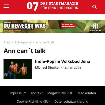
Start
Schlagworte
Ann can´t talk
Ann can´t talk
Indie-Pop im Volksbad Jena
Michael Stocker
-
18. April 2024
Impressum
Kontakt
Magazin als PDF
Mediadaten
Cookie-Richtlinie (EU)
Datenschutzerklärung