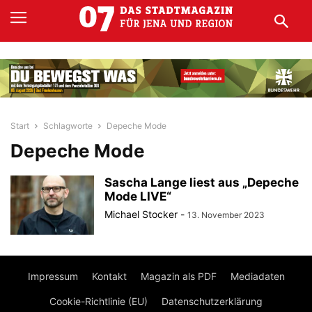
Start
Schlagworte
Depeche Mode
Depeche Mode
Sascha Lange liest aus „Depeche
Mode LIVE“
Michael Stocker
-
13. November 2023
Impressum
Kontakt
Magazin als PDF
Mediadaten
Cookie-Richtlinie (EU)
Datenschutzerklärung