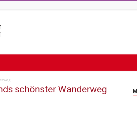
derweg
ands schönster Wanderweg
M